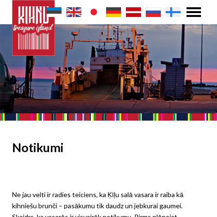
Notikumi
Ne jau velti ir radies teiciens, ka Ķīļu salā vasara ir raiba kā
kihniešu brunči – pasākumu tik daudz un jebkurai gaumei.
Skaidrs, ka vasarās ir visvairāk notikumu. Pirms plānojat