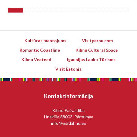
Kultūras mantojums
Visitparnu.com
Romantic Coastline
Kihnu Cultural Space
Kihnu Veeteed
Igaunijas Lauku Tūrisms
Visit Estonia
Kontaktinformācija
Kihnu Pašvaldība
Linaküla 88003, Pärnumaa
info@visitkihnu.ee