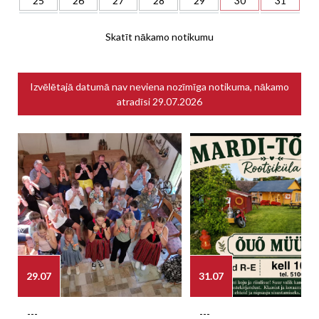
25
26
27
28
29
30
31
Skatīt nākamo notikumu
Izvēlētajā datumā nav neviena nozīmīga notikuma, nākamo
atradīsi
29.07.2026
29.07
31.07
---
---