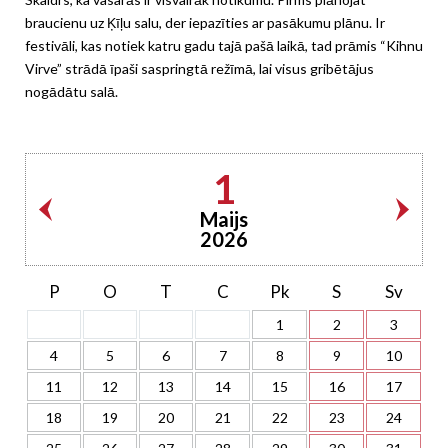
braucienu uz Ķīļu salu, der iepazīties ar pasākumu plānu. Ir
festivāli, kas notiek katru gadu tajā pašā laikā, tad prāmis “Kihnu
Virve” strādā īpaši saspringtā režīmā, lai visus gribētājus
nogādātu salā.
1
Maijs
2026
P
O
T
C
Pk
S
Sv
1
2
3
4
5
6
7
8
9
10
11
12
13
14
15
16
17
18
19
20
21
22
23
24