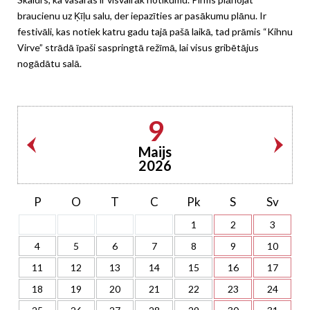
braucienu uz Ķīļu salu, der iepazīties ar pasākumu plānu. Ir
festivāli, kas notiek katru gadu tajā pašā laikā, tad prāmis “Kihnu
Virve” strādā īpaši saspringtā režīmā, lai visus gribētājus
nogādātu salā.
9
Maijs
2026
P
O
T
C
Pk
S
Sv
1
2
3
4
5
6
7
8
9
10
11
12
13
14
15
16
17
18
19
20
21
22
23
24