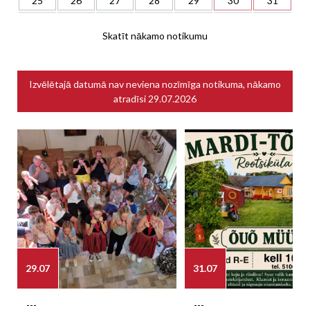
25
26
27
28
29
30
31
Skatīt nākamo notikumu
Izvēlētajā datumā nav neviena nozīmīga notikuma, nākamo
atradīsi
29.07.2026
29.07
31.07
---
---