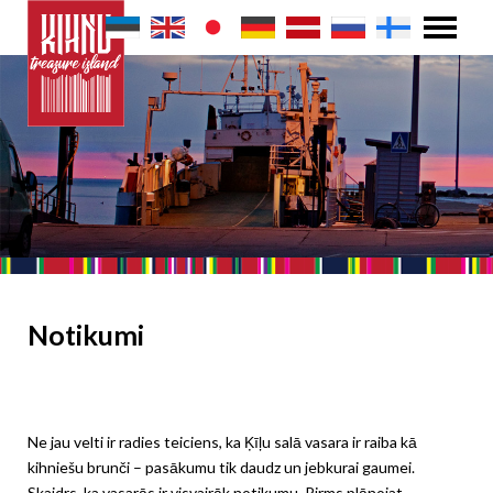
Notikumi
Ne jau velti ir radies teiciens, ka Ķīļu salā vasara ir raiba kā
kihniešu brunči – pasākumu tik daudz un jebkurai gaumei.
Skaidrs, ka vasarās ir visvairāk notikumu. Pirms plānojat