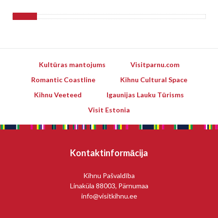
Kultūras mantojums
Visitparnu.com
Romantic Coastline
Kihnu Cultural Space
Kihnu Veeteed
Igaunijas Lauku Tūrisms
Visit Estonia
Kontaktinformācija
Kihnu Pašvaldība
Linaküla 88003, Pärnumaa
info@visitkihnu.ee