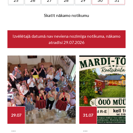
25
26
27
28
29
30
31
Skatīt nākamo notikumu
Izvēlētajā datumā nav neviena nozīmīga notikuma, nākamo
atradīsi
29.07.2026
29.07
31.07
---
---