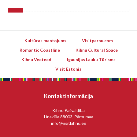
Kultūras mantojums
Visitparnu.com
Romantic Coastline
Kihnu Cultural Space
Kihnu Veeteed
Igaunijas Lauku Tūrisms
Visit Estonia
Kontaktinformācija
Kihnu Pašvaldība
Linaküla 88003, Pärnumaa
info@visitkihnu.ee