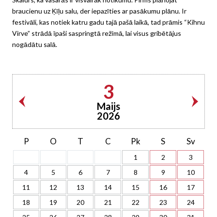
braucienu uz Ķīļu salu, der iepazīties ar pasākumu plānu. Ir
festivāli, kas notiek katru gadu tajā pašā laikā, tad prāmis “Kihnu
Virve” strādā īpaši saspringtā režīmā, lai visus gribētājus
nogādātu salā.
3
Maijs
2026
P
O
T
C
Pk
S
Sv
1
2
3
4
5
6
7
8
9
10
11
12
13
14
15
16
17
18
19
20
21
22
23
24