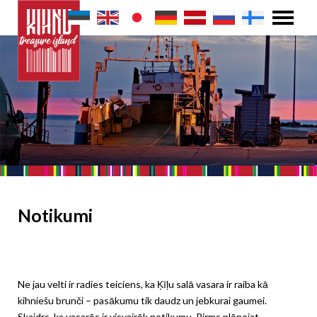
Notikumi
Ne jau velti ir radies teiciens, ka Ķīļu salā vasara ir raiba kā
kihniešu brunči – pasākumu tik daudz un jebkurai gaumei.
Skaidrs, ka vasarās ir visvairāk notikumu. Pirms plānojat