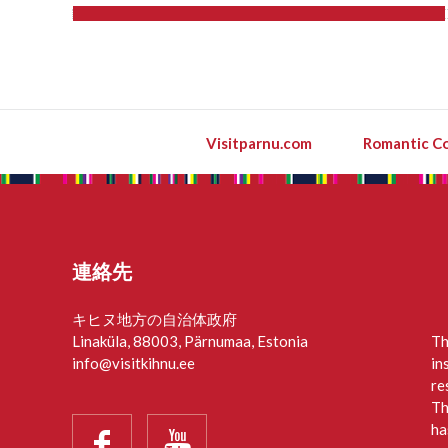
Visitparnu.com
Romantic Co
連絡先
キヒヌ地方の自治体政府
Linaküla, 88003, Pärnumaa, Estonia
Th
info@visitkihnu.ee
in
re
Th
ha

