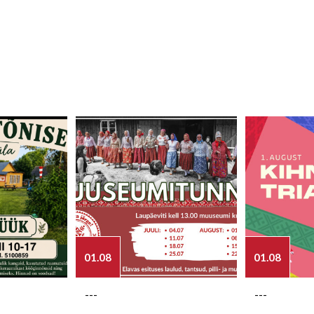
01.08
01.08
---
---