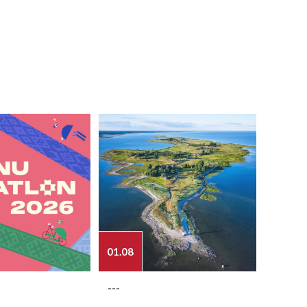
01.08
03.08
---
---