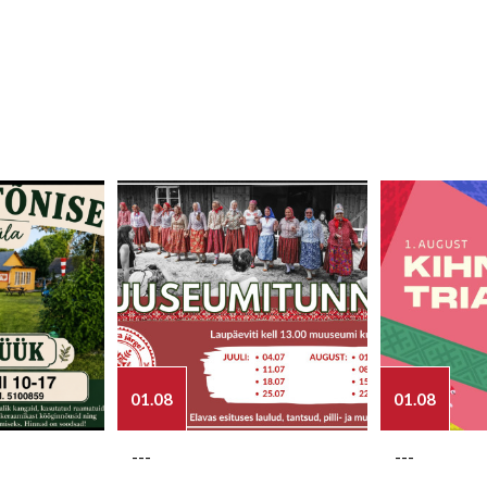
01.08
01.08
---
---