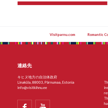
Visitparnu.com
Romantic Co
連絡先
キヒヌ地方の自治体政府
Linaküla, 88003, Pärnumaa, Estonia
Th
info@visitkihnu.ee
in
re
Th
ha

