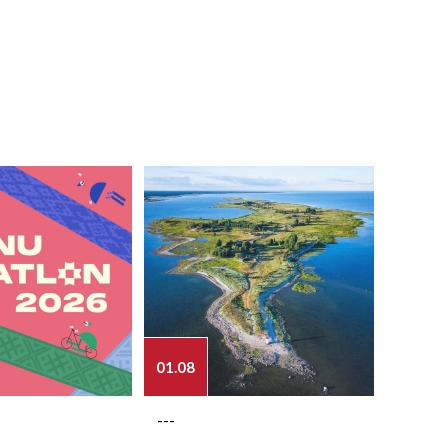
01.08
03.08
---
---