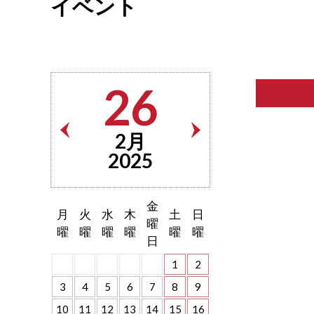
イベント
26
2月
2025
金
月
火
水
木
土
日
曜
曜
曜
曜
曜
曜
曜
日
1
2
3
4
5
6
7
8
9
10
11
12
13
14
15
16