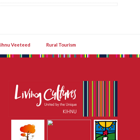
ihnu Veeteed
Rural Tourism