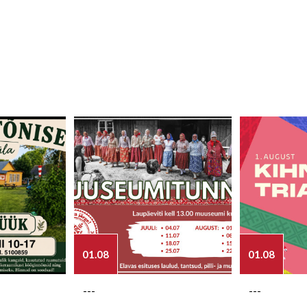
01.08
01.08
---
---