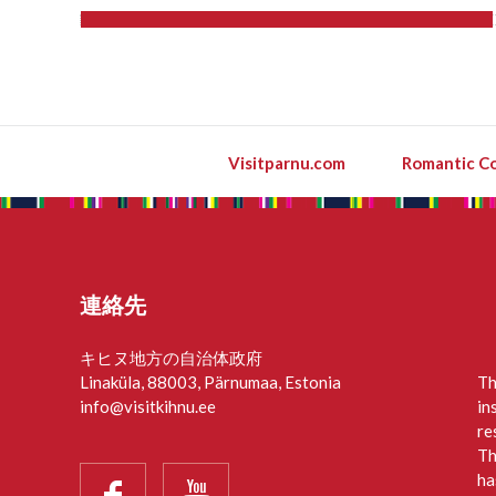
Visitparnu.com
Romantic Co
連絡先
キヒヌ地方の自治体政府
Linaküla, 88003, Pärnumaa, Estonia
Th
info@visitkihnu.ee
in
re
Th
ha