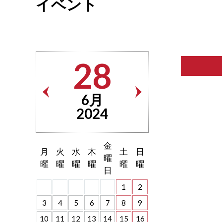
イベント
28
6月
2024
金
月
火
水
木
土
日
曜
曜
曜
曜
曜
曜
曜
日
1
2
3
4
5
6
7
8
9
10
11
12
13
14
15
16