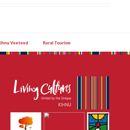
ihnu Veeteed
Rural Tourism