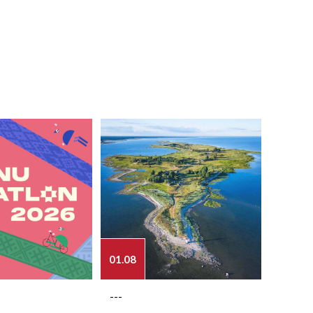
01.08
03.08
---
---