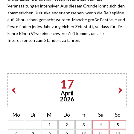
Veranstaltungen intensiver. Aus diesem Grunde lohnt sich den
sommerlichen Kulturkalender anzusehen, wenn die Reisepläne
auf Kihnu schon gemacht wurden. Manche große Festivale und
Feste finden jedes Jahr zur gleichen Zeit statt, so dass für die
Fähre Kihnu Virve eine schwere Zeit kommt, um alle
Interessenten zum Standort zu fahren.
17
April
2026
Mo
Di
Mi
Do
Fr
Sa
So
1
2
3
4
5
6
7
8
9
10
11
12