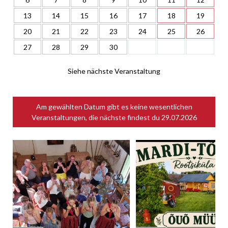
13
14
15
16
17
18
19
20
21
22
23
24
25
26
27
28
29
30
Siehe nächste Veranstaltung
Am gewählten Datum gibt es keine wesentlichen
Veranstaltungen, die nächste findest du
29.07.2026