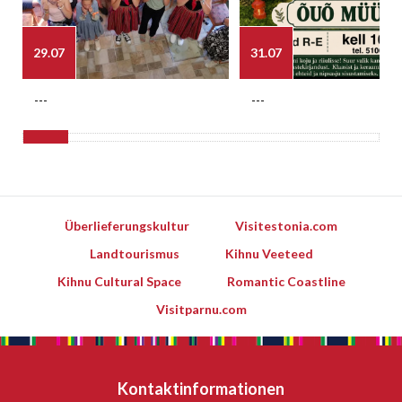
29.07
31.07
---
---
Überlieferungskultur
Visitestonia.com
Landtourismus
Kihnu Veeteed
Kihnu Cultural Space
Romantic Coastline
Visitparnu.com
Kontaktinformationen