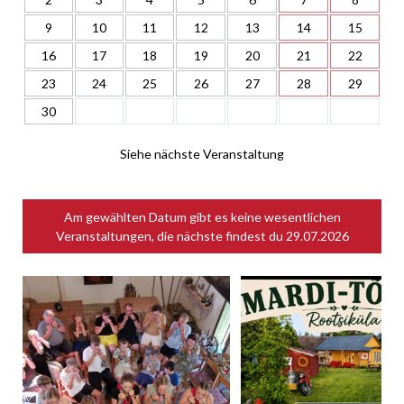
9
10
11
12
13
14
15
16
17
18
19
20
21
22
23
24
25
26
27
28
29
30
Siehe nächste Veranstaltung
Am gewählten Datum gibt es keine wesentlichen
Veranstaltungen, die nächste findest du
29.07.2026