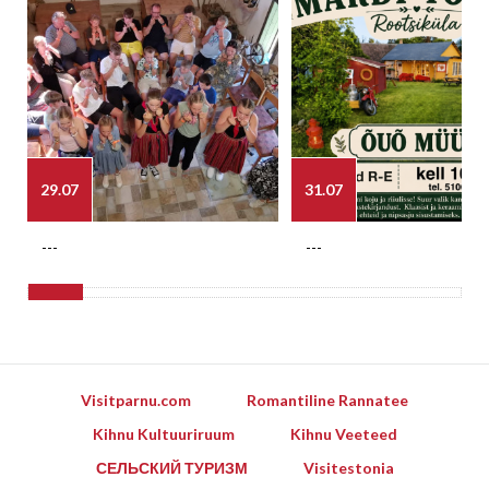
29.07
31.07
---
---
Visitparnu.com
Romantiline Rannatee
Kihnu Kultuuriruum
Kihnu Veeteed
СЕЛЬСКИЙ ТУРИЗМ
Visitestonia