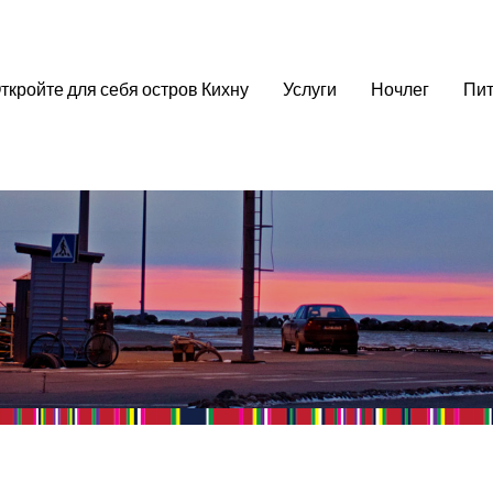
ткройте для себя остров Кихну
Услуги
Ночлег
Пит