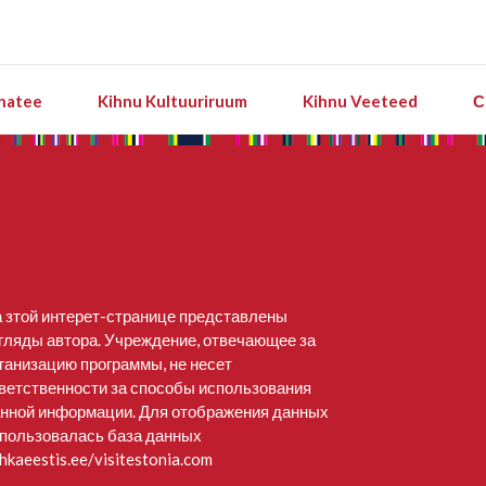
natee
Kihnu Kultuuriruum
Kihnu Veeteed
С
 зтой интерет-странице представлены
гляды автора. Учреждение, отвечающее за
ганизацию программы, не несет
ветственности за способы использования
нной информации. Для отображения данных
пользовалась база данных
hkaeestis.ee/visitestonia.com