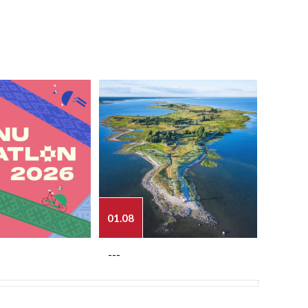
01.08
03.08
---
---