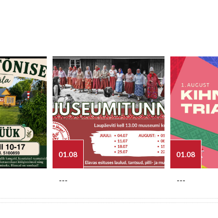
01.08
01.08
---
---