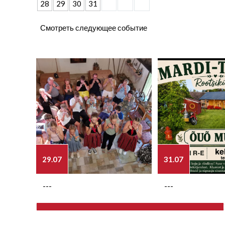
28
29
30
31
Смотреть следующее событие
29.07
31.07
---
---