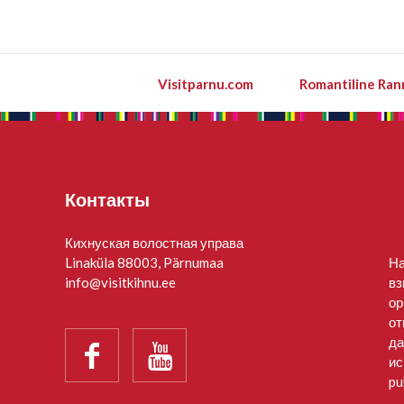
Visitparnu.com
Romantiline Ran
Контакты
Кихнуская волостная управа
Linaküla 88003, Pärnumaa
На
info@visitkihnu.ee
вз
ор
от
да


ис
pu