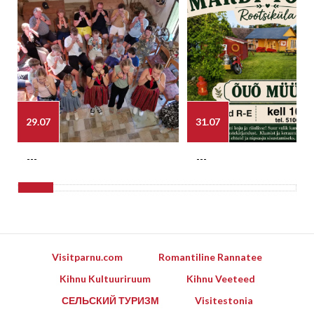
29.07
31.07
---
---
Visitparnu.com
Romantiline Rannatee
Kihnu Kultuuriruum
Kihnu Veeteed
СЕЛЬСКИЙ ТУРИЗМ
Visitestonia