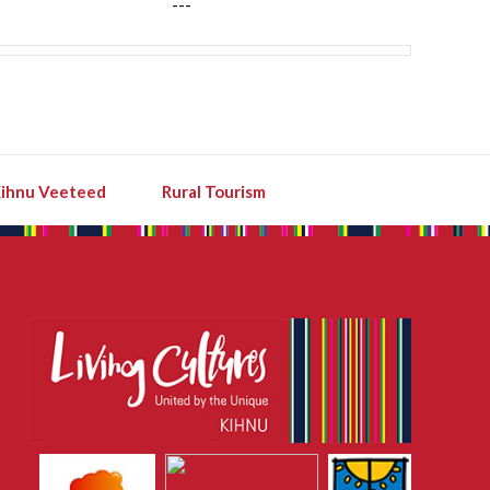
---
---
ihnu Veeteed
Rural Tourism