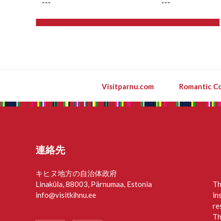
---
---
Visitparnu.com
Romantic Co
連絡先
キヒヌ地方の自治体政府
Linaküla, 88003, Pärnumaa, Estonia
Th
info@visitkihnu.ee
in
re
Th