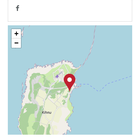

+
−