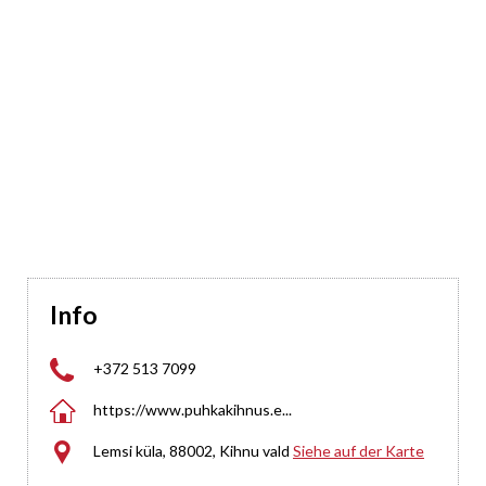
Info

+372 513 7099

https://www.puhkakihnus.e...

Lemsi küla, 88002, Kihnu vald
Siehe auf der Karte