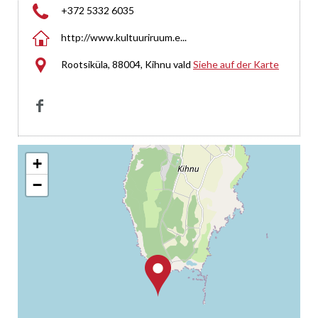

+372 5332 6035

http://www.kultuuriruum.e...

Rootsiküla, 88004, Kihnu vald
Siehe auf der Karte

+
−