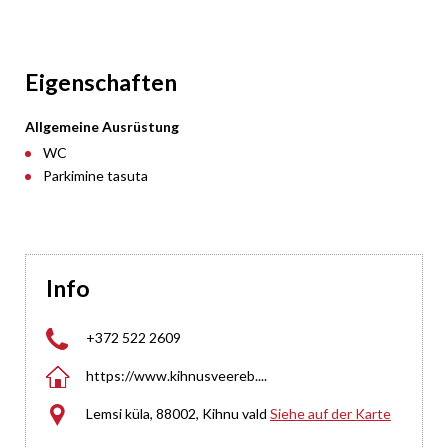
Eigenschaften
Allgemeine Ausrüstung
WC
Parkimine tasuta
Info

+372 522 2609

https://www.kihnusveereb....

Lemsi küla, 88002, Kihnu vald
Siehe auf der Karte