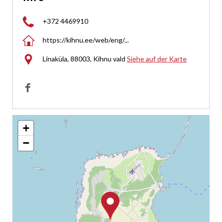

+372 4469910

https://kihnu.ee/web/eng/...

Linaküla, 88003, Kihnu vald
Siehe auf der Karte

+
−