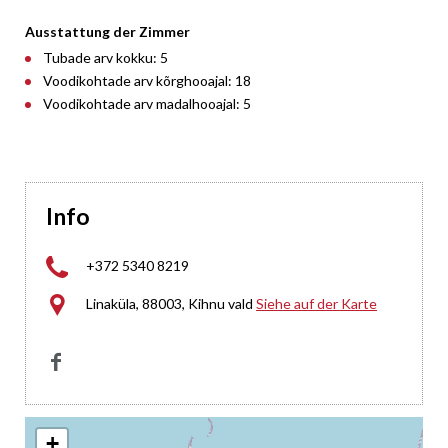
Ausstattung der Zimmer
Tubade arv kokku: 5
Voodikohtade arv kõrghooajal: 18
Voodikohtade arv madalhooajal: 5
Info

+372 5340 8219

Linaküla, 88003, Kihnu vald
Siehe auf der Karte

+