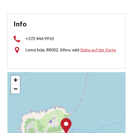
Info

+372 446 9910

Lemsi küla, 88002, Kihnu vald
Siehe auf der Karte
+
−