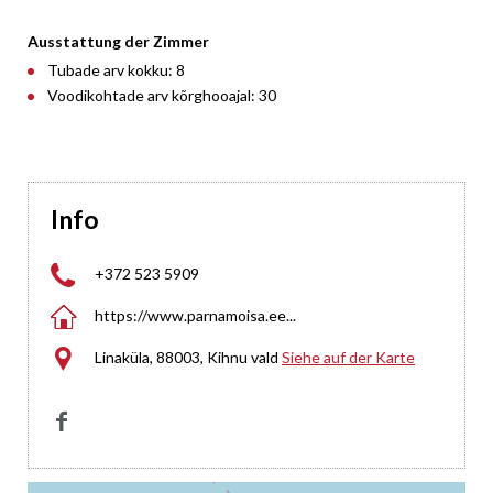
Ausstattung der Zimmer
Tubade arv kokku: 8
Voodikohtade arv kõrghooajal: 30
Info

+372 523 5909

https://www.parnamoisa.ee...

Linaküla, 88003, Kihnu vald
Siehe auf der Karte
