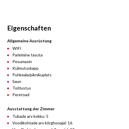
Eigenschaften
Allgemeine Ausrüstung
WIFI
Parkimine tasuta
Pesumasin
Külmutuskapp
Puhkeala/piknikuplats
Saun
Toitlustus
Peretoad
Ausstattung der Zimmer
Tubade arv kokku: 5
Voodikohtade arv kõrghooajal: 16