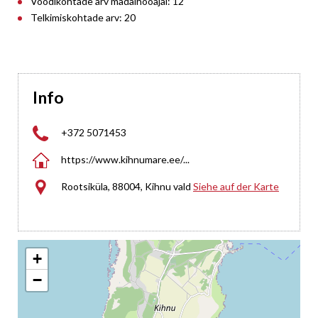
Voodikohtade arv madalhooajal: 12
Telkimiskohtade arv: 20
Info

+372 5071453

https://www.kihnumare.ee/...

Rootsiküla, 88004, Kihnu vald
Siehe auf der Karte
+
−