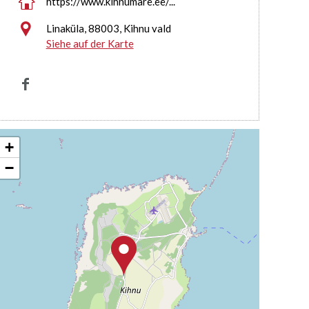

https://www.kihnumare.ee/...

Linaküla, 88003, Kihnu vald
Siehe auf der Karte

+
−