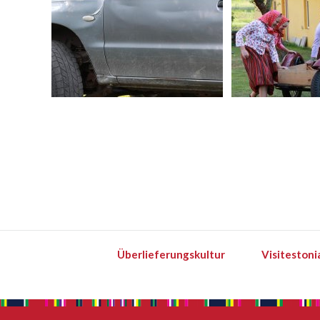
Überlieferungskultur
Visitestoni