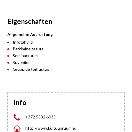
Eigenschaften
Allgemeine Ausrüstung
Infotahvlid
Parkimine tasuta
Seminariruum
Suveniirid
Gruppide toitlustus
Info

+372 5332 6035

http://www.kultuuriruum.e...