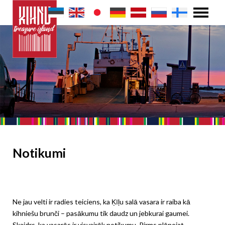
Notikumi
Ne jau velti ir radies teiciens, ka Ķīļu salā vasara ir raiba kā
kihniešu brunči – pasākumu tik daudz un jebkurai gaumei.
Skaidrs, ka vasarās ir visvairāk notikumu. Pirms plānojat