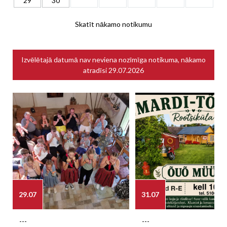
29
30
Skatīt nākamo notikumu
Izvēlētajā datumā nav neviena nozīmīga notikuma, nākamo
atradīsi
29.07.2026
29.07
31.07
---
---