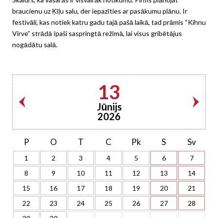
braucienu uz Ķīļu salu, der iepazīties ar pasākumu plānu. Ir
festivāli, kas notiek katru gadu tajā pašā laikā, tad prāmis “Kihnu
Virve” strādā īpaši saspringtā režīmā, lai visus gribētājus
nogādātu salā.
13
Jūnijs
2026
P
O
T
C
Pk
S
Sv
1
2
3
4
5
6
7
8
9
10
11
12
13
14
15
16
17
18
19
20
21
22
23
24
25
26
27
28