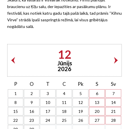
braucienu uz Ķīļu salu, der iepazīties ar pasākumu plānu. Ir
festivāli, kas notiek katru gadu tajā pašā laikā, tad prāmis “Kihnu
Virve” strādā īpaši saspringtā režīmā, lai visus gribētājus
nogādātu salā.
12
Jūnijs
2026
P
O
T
C
Pk
S
Sv
1
2
3
4
5
6
7
8
9
10
11
12
13
14
15
16
17
18
19
20
21
22
23
24
25
26
27
28