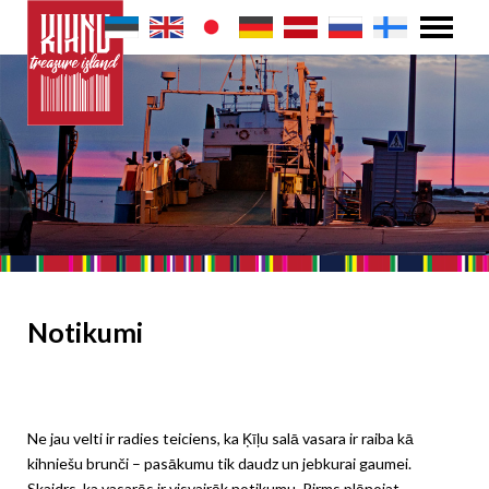
Notikumi
Ne jau velti ir radies teiciens, ka Ķīļu salā vasara ir raiba kā
kihniešu brunči – pasākumu tik daudz un jebkurai gaumei.
Skaidrs, ka vasarās ir visvairāk notikumu. Pirms plānojat