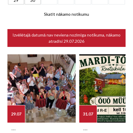
29
30
Skatīt nākamo notikumu
Izvēlētajā datumā nav neviena nozīmīga notikuma, nākamo
atradīsi
29.07.2026
29.07
31.07
---
---