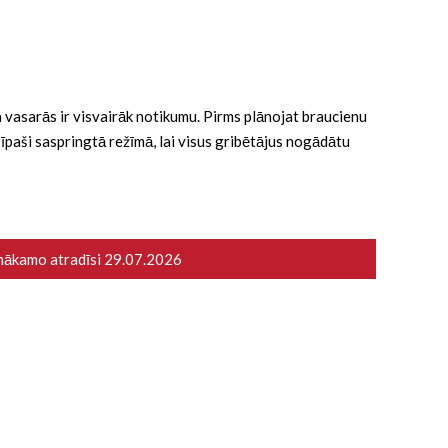
 ka vasarās ir visvairāk notikumu. Pirms plānojat braucienu
ā īpaši saspringtā režīmā, lai visus gribētājus nogādātu
 nākamo atradīsi
29.07.2026