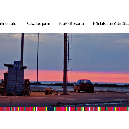
ihnu salu
Pakalpojumi
Nakšņošana
Pārtika un ēdināš