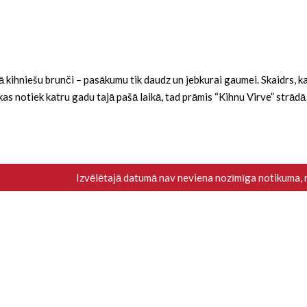
ba kā kihniešu brunči – pasākumu tik daudz un jebkurai gaumei. Skaidrs,
i, kas notiek katru gadu tajā pašā laikā, tad prāmis “Kihnu Virve” strād
Izvēlētajā datumā nav neviena nozīmīga notikuma,