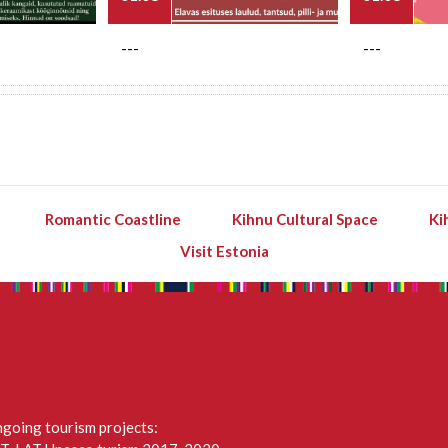
---
---
Romantic Coastline
Kihnu Cultural Space
Ki
Visit Estonia
going tourism projects: