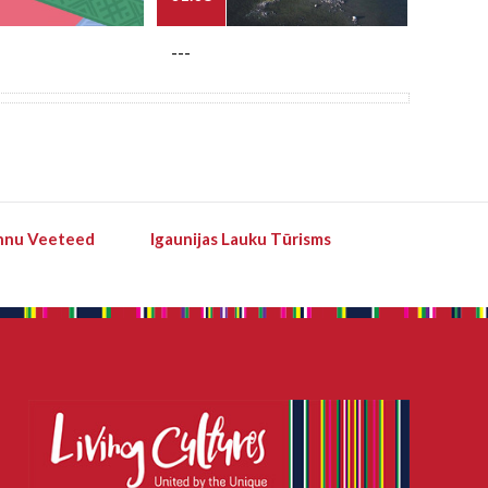
---
---
hnu Veeteed
Igaunijas Lauku Tūrisms