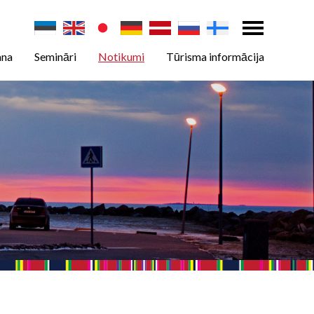
ana
Semināri
Notikumi
Tūrisma informācija