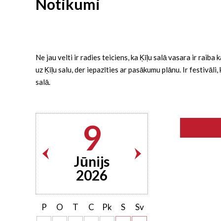
Notikumi
Ne jau velti ir radies teiciens, ka Ķīļu salā vasara ir rai
uz Ķīļu salu, der iepazīties ar pasākumu plānu. Ir festivāl
salā.
9
Jūnijs
2026
P
O
T
C
Pk
S
Sv