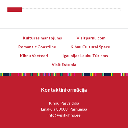
Kultūras mantojums
Visitparnu.com
Romantic Coastline
Kihnu Cultural Space
Kihnu Veeteed
Igaunijas Lauku Tūrisms
Visit Estonia
Kontaktinformācija
Kihnu Pašvaldība
Linaküla 88003, Pärnumaa
info@visitkihnu.ee