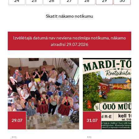
24
25
26
27
28
29
30
Skatīt nākamo notikumu
Izvēlētajā datumā nav neviena nozīmīga notikuma, nākamo
atradīsi
29.07.2026
29.07
31.07
---
---