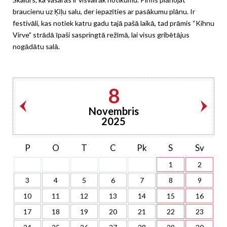
braucienu uz Ķīļu salu, der iepazīties ar pasākumu plānu. Ir
festivāli, kas notiek katru gadu tajā pašā laikā, tad prāmis “Kihnu
Virve” strādā īpaši saspringtā režīmā, lai visus gribētājus
nogādātu salā.
8
Novembris
2025
P
O
T
C
Pk
S
Sv
1
2
3
4
5
6
7
8
9
10
11
12
13
14
15
16
17
18
19
20
21
22
23