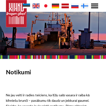
Notikumi
Ne jau velti ir radies teiciens, ka Ķīļu salā vasara ir raiba kā
kihniešu brunči – pasākumu tik daudz un jebkurai gaumei.
Skaidrs, ka vasarās ir visvairāk notikumu. Pirms plānojat