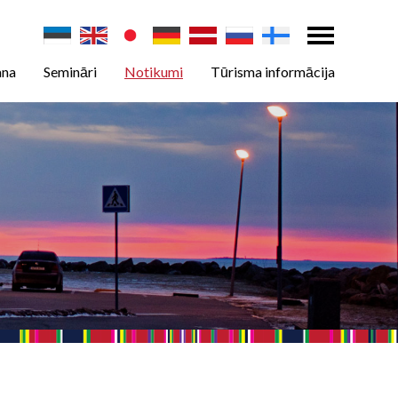
ana
Semināri
Notikumi
Tūrisma informācija