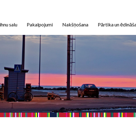
ihnu salu
Pakalpojumi
Nakšņošana
Pārtika un ēdināš