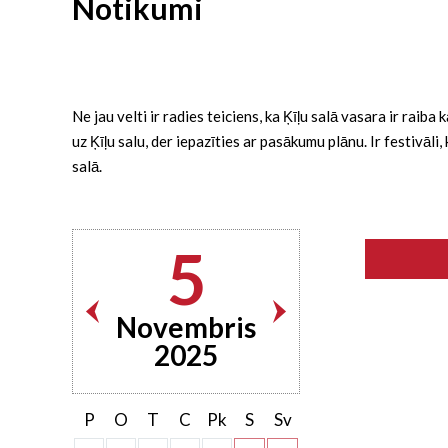
Notikumi
Ne jau velti ir radies teiciens, ka Ķīļu salā vasara ir rai
uz Ķīļu salu, der iepazīties ar pasākumu plānu. Ir festivāl
salā.
5
Novembris
2025
P
O
T
C
Pk
S
Sv