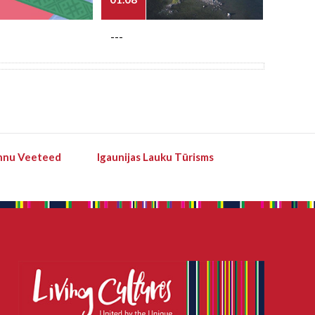
---
---
hnu Veeteed
Igaunijas Lauku Tūrisms