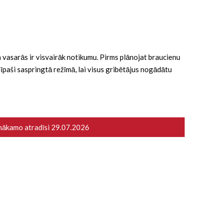
 ka vasarās ir visvairāk notikumu. Pirms plānojat braucienu
ā īpaši saspringtā režīmā, lai visus gribētājus nogādātu
 nākamo atradīsi
29.07.2026