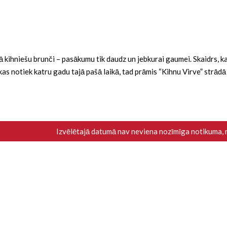
ba kā kihniešu brunči – pasākumu tik daudz un jebkurai gaumei. Skaidrs,
i, kas notiek katru gadu tajā pašā laikā, tad prāmis “Kihnu Virve” strād
Izvēlētajā datumā nav neviena nozīmīga notikuma,