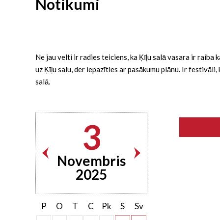
Notikumi
Ne jau velti ir radies teiciens, ka Ķīļu salā vasara ir rai
uz Ķīļu salu, der iepazīties ar pasākumu plānu. Ir festivāl
salā.
3
Novembris
2025
P
O
T
C
Pk
S
Sv