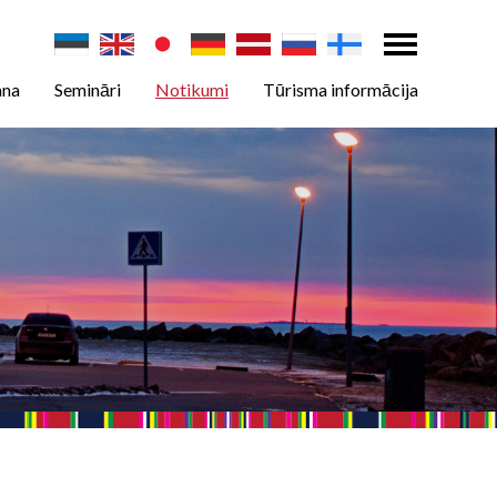
ana
Semināri
Notikumi
Tūrisma informācija