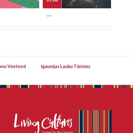
---
---
hnu Veeteed
Igaunijas Lauku Tūrisms