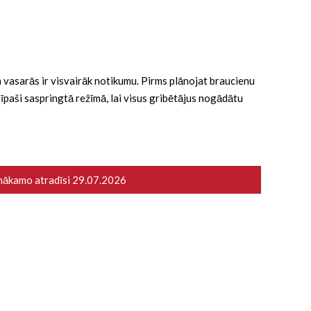
 ka vasarās ir visvairāk notikumu. Pirms plānojat braucienu
ā īpaši saspringtā režīmā, lai visus gribētājus nogādātu
 nākamo atradīsi
29.07.2026