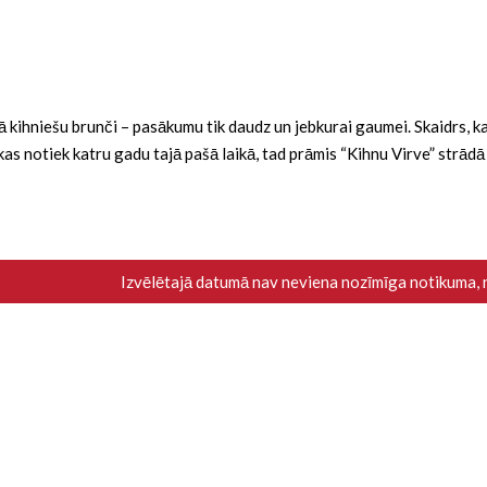
ba kā kihniešu brunči – pasākumu tik daudz un jebkurai gaumei. Skaidrs,
i, kas notiek katru gadu tajā pašā laikā, tad prāmis “Kihnu Virve” strād
Izvēlētajā datumā nav neviena nozīmīga notikuma,