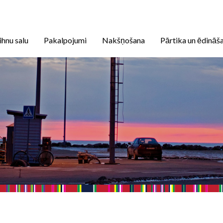
ihnu salu
Pakalpojumi
Nakšņošana
Pārtika un ēdināš