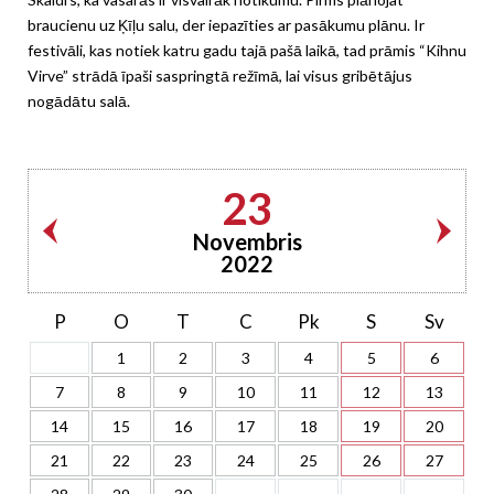
braucienu uz Ķīļu salu, der iepazīties ar pasākumu plānu. Ir
festivāli, kas notiek katru gadu tajā pašā laikā, tad prāmis “Kihnu
Virve” strādā īpaši saspringtā režīmā, lai visus gribētājus
nogādātu salā.
23
Novembris
2022
P
O
T
C
Pk
S
Sv
1
2
3
4
5
6
7
8
9
10
11
12
13
14
15
16
17
18
19
20
21
22
23
24
25
26
27