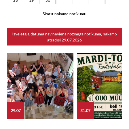
28
29
30
Skatīt nākamo notikumu
Izvēlētajā datumā nav neviena nozīmīga notikuma, nākamo
atradīsi
29.07.2026
29.07
31.07
---
---