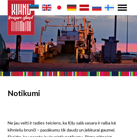
Notikumi
Ne jau velti ir radies teiciens, ka Ķīļu salā vasara ir raiba kā
kihniešu brunči – pasākumu tik daudz un jebkurai gaumei.
Skaidrs, ka vasarās ir visvairāk notikumu. Pirms plānojat