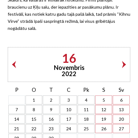
braucienu uz Ķīļu salu, der iepazīties ar pasākumu plānu. Ir
festivāli, kas notiek katru gadu tajā pašā laikā, tad prāmis “Kihnu
Virve” strādā īpaši saspringtā režīmā, lai visus gribētājus
nogādātu salā.
16
Novembris
2022
P
O
T
C
Pk
S
Sv
1
2
3
4
5
6
7
8
9
10
11
12
13
14
15
16
17
18
19
20
21
22
23
24
25
26
27