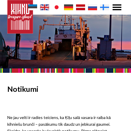
Notikumi
Ne jau velti ir radies teiciens, ka Ķīļu salā vasara ir raiba kā
kihniešu brunči – pasākumu tik daudz un jebkurai gaumei.
Skaidrs, ka vasarās ir visvairāk notikumu. Pirms plānojat