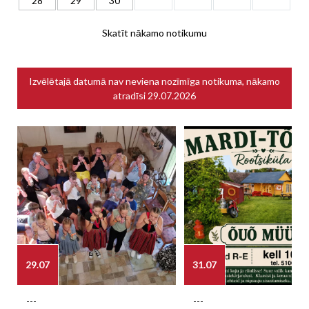
28
29
30
Skatīt nākamo notikumu
Izvēlētajā datumā nav neviena nozīmīga notikuma, nākamo
atradīsi
29.07.2026
29.07
31.07
---
---