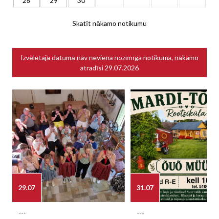
28
29
30
Skatīt nākamo notikumu
Izvēlētajā datumā nav neviena nozīmīga notikuma, nākamo
atradīsi
29.07.2026
29.07
31.07
---
---