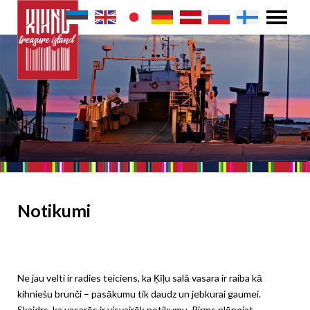
Notikumi
Ne jau velti ir radies teiciens, ka Ķīļu salā vasara ir raiba kā
kihniešu brunči – pasākumu tik daudz un jebkurai gaumei.
Skaidrs, ka vasarās ir visvairāk notikumu. Pirms plānojat