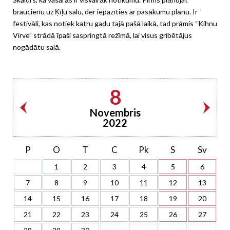
braucienu uz Ķīļu salu, der iepazīties ar pasākumu plānu. Ir
festivāli, kas notiek katru gadu tajā pašā laikā, tad prāmis “Kihnu
Virve” strādā īpaši saspringtā režīmā, lai visus gribētājus
nogādātu salā.
8
Novembris
2022
P
O
T
C
Pk
S
Sv
1
2
3
4
5
6
7
8
9
10
11
12
13
14
15
16
17
18
19
20
21
22
23
24
25
26
27