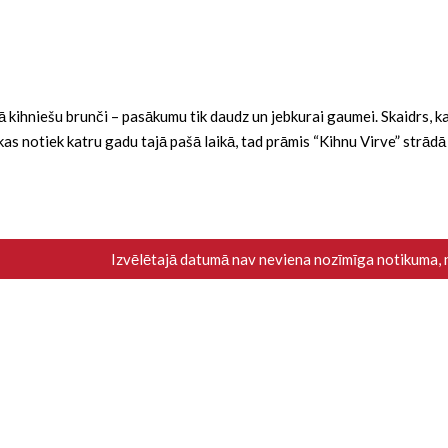
ba kā kihniešu brunči – pasākumu tik daudz un jebkurai gaumei. Skaidrs,
i, kas notiek katru gadu tajā pašā laikā, tad prāmis “Kihnu Virve” strād
Izvēlētajā datumā nav neviena nozīmīga notikuma,