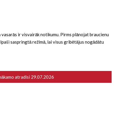
 ka vasarās ir visvairāk notikumu. Pirms plānojat braucienu
ā īpaši saspringtā režīmā, lai visus gribētājus nogādātu
 nākamo atradīsi
29.07.2026