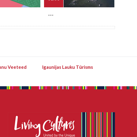
---
---
hnu Veeteed
Igaunijas Lauku Tūrisms