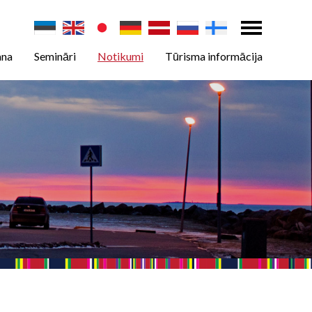
ana
Semināri
Notikumi
Tūrisma informācija