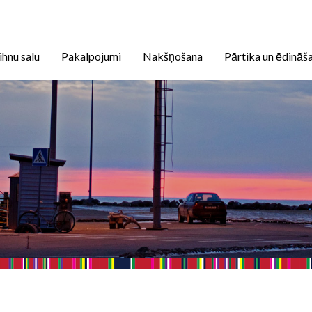
ihnu salu
Pakalpojumi
Nakšņošana
Pārtika un ēdināš