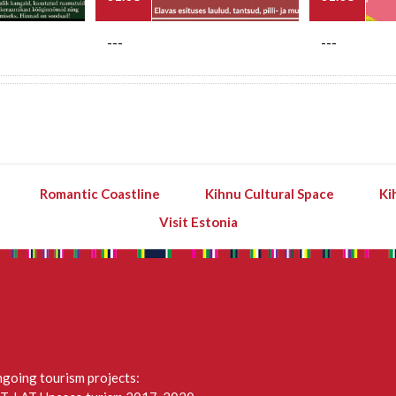
---
---
Romantic Coastline
Kihnu Cultural Space
Ki
Visit Estonia
going tourism projects: