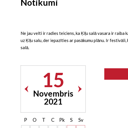
Notikumi
Ne jau velti ir radies teiciens, ka Ķīļu salā vasara ir rai
uz Ķīļu salu, der iepazīties ar pasākumu plānu. Ir festivāl
salā.
15
Novembris
2021
P
O
T
C
Pk
S
Sv