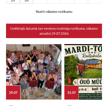
29
30
Skatīt nākamo notikumu
Izvēlētajā datumā nav neviena nozīmīga notikuma, nākamo
atradīsi
29.07.2026
29.07
31.07
---
---