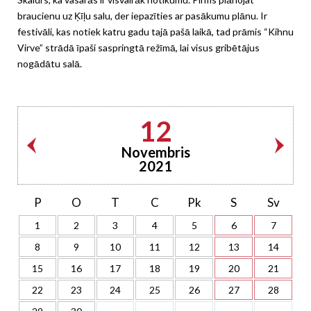
braucienu uz Ķīļu salu, der iepazīties ar pasākumu plānu. Ir
festivāli, kas notiek katru gadu tajā pašā laikā, tad prāmis “Kihnu
Virve” strādā īpaši saspringtā režīmā, lai visus gribētājus
nogādātu salā.
12
Novembris
2021
P
O
T
C
Pk
S
Sv
1
2
3
4
5
6
7
8
9
10
11
12
13
14
15
16
17
18
19
20
21
22
23
24
25
26
27
28