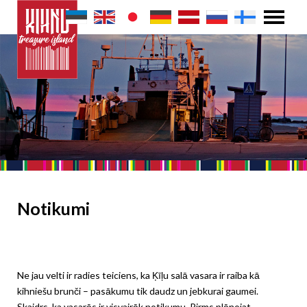
Notikumi
Ne jau velti ir radies teiciens, ka Ķīļu salā vasara ir raiba kā
kihniešu brunči – pasākumu tik daudz un jebkurai gaumei.
Skaidrs, ka vasarās ir visvairāk notikumu. Pirms plānojat