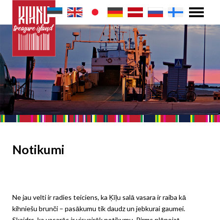
Notikumi
Ne jau velti ir radies teiciens, ka Ķīļu salā vasara ir raiba kā
kihniešu brunči – pasākumu tik daudz un jebkurai gaumei.
Skaidrs, ka vasarās ir visvairāk notikumu. Pirms plānojat