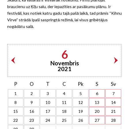
braucienu uz Ķīļu salu, der iepazīties ar pasākumu plānu. Ir
festivāli, kas notiek katru gadu tajā pašā laikā, tad prāmis “Kihnu
Virve” strādā īpaši saspringtā režīmā, lai visus gribētājus
nogādātu salā.
6
Novembris
2021
P
O
T
C
Pk
S
Sv
1
2
3
4
5
6
7
8
9
10
11
12
13
14
15
16
17
18
19
20
21
22
23
24
25
26
27
28