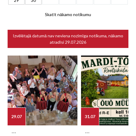
29
30
Skatīt nākamo notikumu
Izvēlētajā datumā nav neviena nozīmīga notikuma, nākamo
atradīsi
29.07.2026
29.07
31.07
---
---