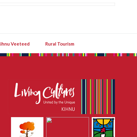
ihnu Veeteed
Rural Tourism