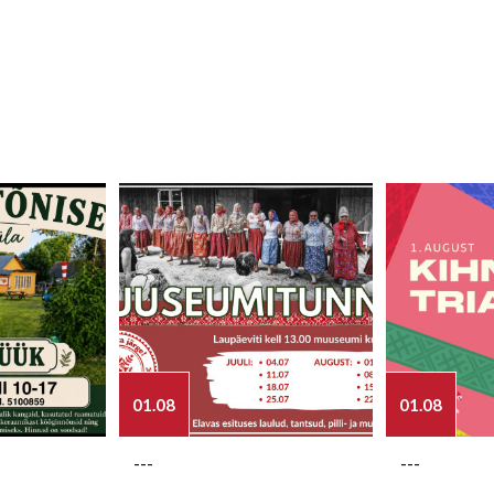
01.08
01.08
---
---