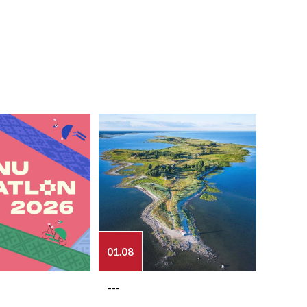
01.08
03.08
---
---