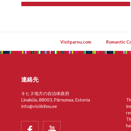
Visitparnu.com
Romantic Co
連絡先
キヒヌ地方の自治体政府
Linaküla, 88003, Pärnumaa, Estonia
Th
info@visitkihnu.ee
in
re
Th
ha

