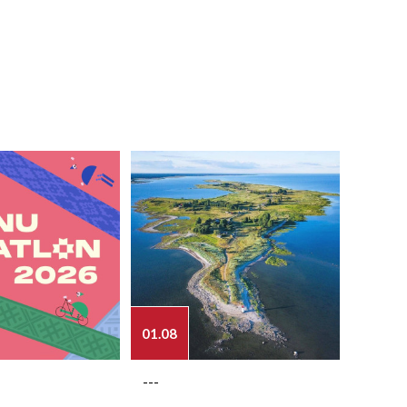
01.08
03.08
---
---