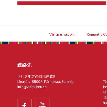
Visitparnu.com
Romantic Co
連絡先
キヒヌ地方の自治体政府
Linaküla, 88003, Pärnumaa, Estonia
Th
info@visitkihnu.ee
in
re
Th
ha

