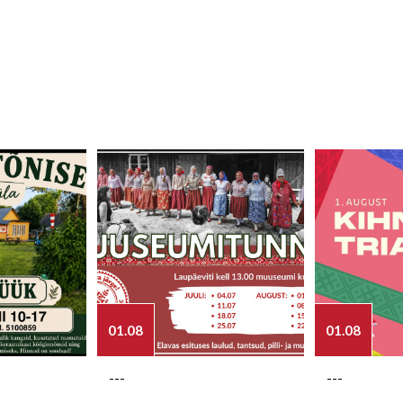
01.08
01.08
---
---