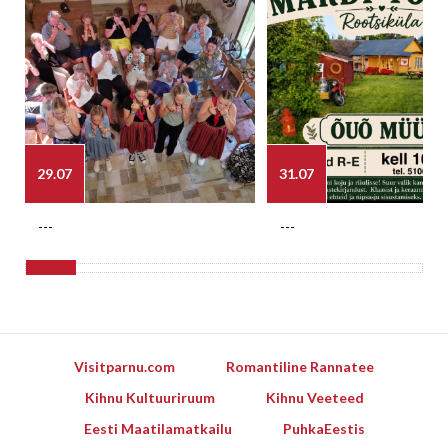
29.07
31.07
---
---
Visitparnu.com
Romantiline Rannatee
Kihnu Kultuuriruum
Kihnu Veeteed
Eesti Maatilamatkailu
PuhkaEestis