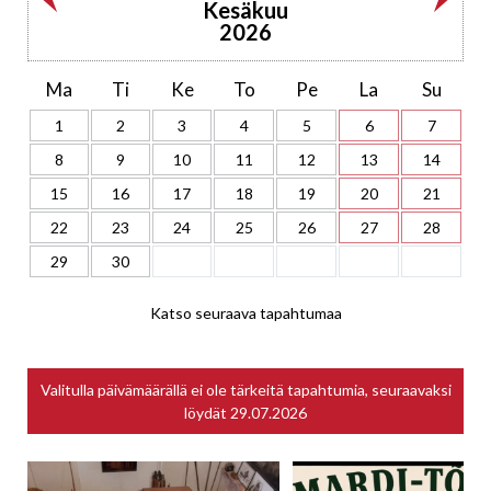
Kesäkuu
2026
Ma
Ti
Ke
To
Pe
La
Su
1
2
3
4
5
6
7
8
9
10
11
12
13
14
15
16
17
18
19
20
21
22
23
24
25
26
27
28
29
30
Katso seuraava tapahtumaa
Valitulla päivämäärällä ei ole tärkeitä tapahtumia, seuraavaksi
löydät
29.07.2026