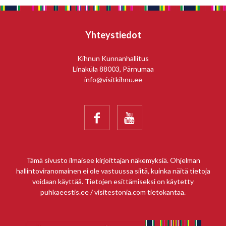
Yhteystiedot
Kihnun Kunnanhallitus
Linaküla 88003, Pärnumaa
info@visitkihnu.ee


Tämä sivusto ilmaisee kirjoittajan näkemyksiä. Ohjelman
hallintoviranomainen ei ole vastuussa siitä, kuinka näitä tietoja
voidaan käyttää. Tietojen esittämiseksi on käytetty
puhkaeestis.ee / visitestonia.com tietokantaa.