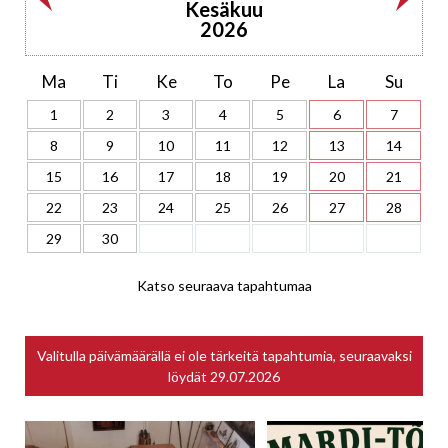
Kesäkuu
2026
Ma
Ti
Ke
To
Pe
La
Su
1
2
3
4
5
6
7
8
9
10
11
12
13
14
15
16
17
18
19
20
21
22
23
24
25
26
27
28
29
30
Katso seuraava tapahtumaa
Valitulla päivämäärällä ei ole tärkeitä tapahtumia, seuraavaksi
löydät
29.07.2026