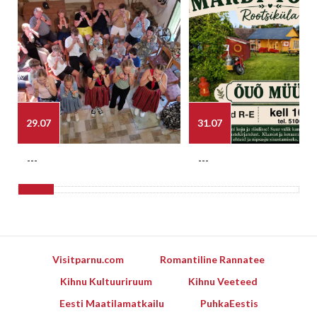
29.07
31.07
---
---
Visitparnu.com
Romantiline Rannatee
Kihnu Kultuuriruum
Kihnu Veeteed
Eesti Maatilamatkailu
PuhkaEestis