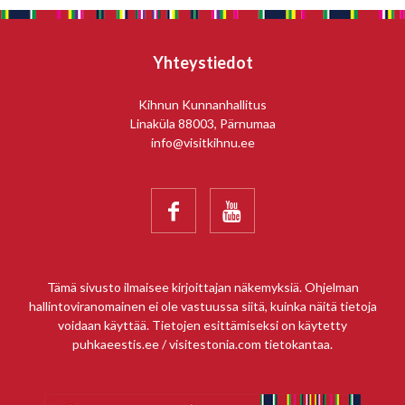
Yhteystiedot
Kihnun Kunnanhallitus
Linaküla 88003, Pärnumaa
info@visitkihnu.ee


Tämä sivusto ilmaisee kirjoittajan näkemyksiä. Ohjelman
hallintoviranomainen ei ole vastuussa siitä, kuinka näitä tietoja
voidaan käyttää. Tietojen esittämiseksi on käytetty
puhkaeestis.ee / visitestonia.com tietokantaa.