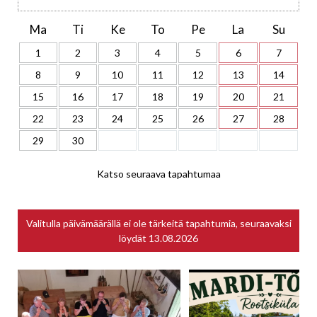
Ma
Ti
Ke
To
Pe
La
Su
1
2
3
4
5
6
7
8
9
10
11
12
13
14
15
16
17
18
19
20
21
22
23
24
25
26
27
28
29
30
Katso seuraava tapahtumaa
Valitulla päivämäärällä ei ole tärkeitä tapahtumia, seuraavaksi
löydät
13.08.2026