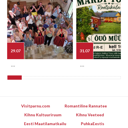
29.07
31.07
---
---
Visitparnu.com
Romantiline Rannatee
Kihnu Kultuuriruum
Kihnu Veeteed
Eesti Maatilamatkailu
PuhkaEestis