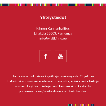
Yhteystiedot
Kihnun Kunnanhallitus
Linaküla 88003, Pärnumaa
info@visitkihnu.ee


Tämä sivusto ilmaisee kirjoittajan näkemyksiä. Ohjelman
hallintoviranomainen ei ole vastuussa siitä, kuinka näitä tietoja
voidaan käyttää. Tietojen esittämiseksi on käytetty
puhkaeestis.ee / visitestonia.com tietokantaa.