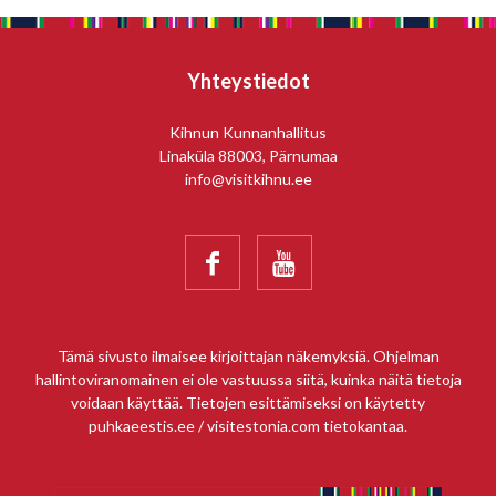
Yhteystiedot
Kihnun Kunnanhallitus
Linaküla 88003, Pärnumaa
info@visitkihnu.ee


Tämä sivusto ilmaisee kirjoittajan näkemyksiä. Ohjelman
hallintoviranomainen ei ole vastuussa siitä, kuinka näitä tietoja
voidaan käyttää. Tietojen esittämiseksi on käytetty
puhkaeestis.ee / visitestonia.com tietokantaa.