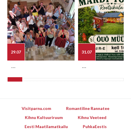
29.07
31.07
---
---
Visitparnu.com
Romantiline Rannatee
Kihnu Kultuuriruum
Kihnu Veeteed
Eesti Maatilamatkailu
PuhkaEestis