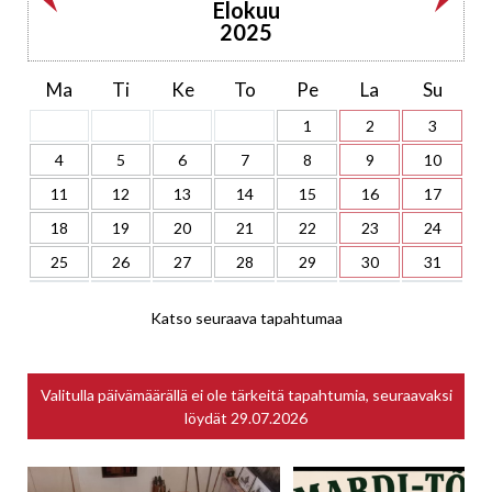
Elokuu
2025
Ma
Ti
Ke
To
Pe
La
Su
1
2
3
4
5
6
7
8
9
10
11
12
13
14
15
16
17
18
19
20
21
22
23
24
25
26
27
28
29
30
31
Katso seuraava tapahtumaa
Valitulla päivämäärällä ei ole tärkeitä tapahtumia, seuraavaksi
löydät
29.07.2026