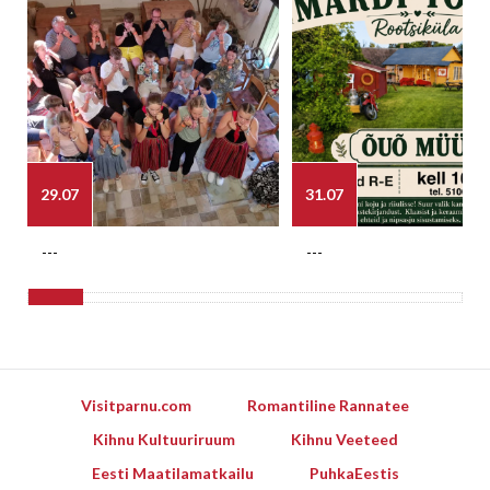
29.07
31.07
---
---
Visitparnu.com
Romantiline Rannatee
Kihnu Kultuuriruum
Kihnu Veeteed
Eesti Maatilamatkailu
PuhkaEestis