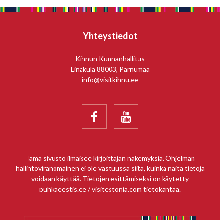
Yhteystiedot
Kihnun Kunnanhallitus
Linaküla 88003, Pärnumaa
info@visitkihnu.ee


Tämä sivusto ilmaisee kirjoittajan näkemyksiä. Ohjelman
hallintoviranomainen ei ole vastuussa siitä, kuinka näitä tietoja
voidaan käyttää. Tietojen esittämiseksi on käytetty
puhkaeestis.ee / visitestonia.com tietokantaa.