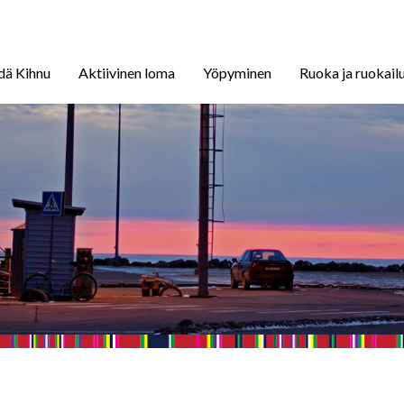
dä Kihnu
Aktiivinen loma
Yöpyminen
Ruoka ja ruokail