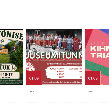
01.08
01.08
---
---