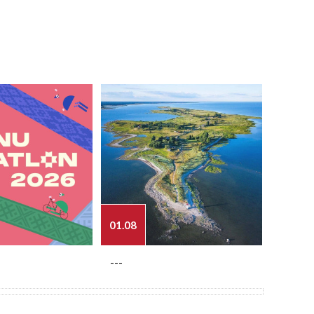
01.08
03.08
---
---