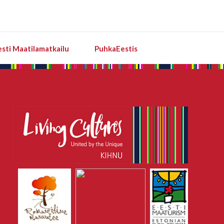
esti Maatilamatkailu
PuhkaEestis