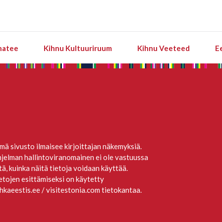
natee
Kihnu Kultuuriruum
Kihnu Veeteed
E
mä sivusto ilmaisee kirjoittajan näkemyksiä.
jelman hallintoviranomainen ei ole vastuussa
itä, kuinka näitä tietoja voidaan käyttää.
etojen esittämiseksi on käytetty
hkaeestis.ee / visitestonia.com tietokantaa.