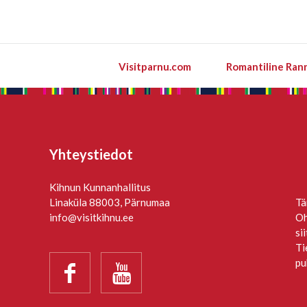
Visitparnu.com
Romantiline Ran
Yhteystiedot
Kihnun Kunnanhallitus
Linaküla 88003, Pärnumaa
Tä
info@visitkihnu.ee
Oh
si
Ti
pu

