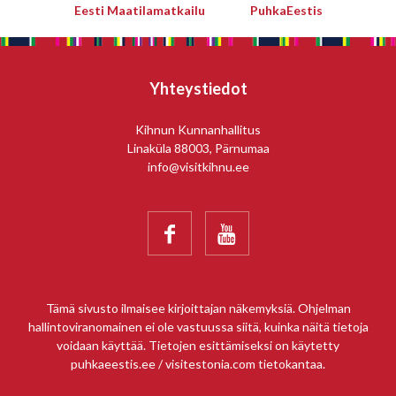
Eesti Maatilamatkailu
PuhkaEestis
Yhteystiedot
Kihnun Kunnanhallitus
Linaküla 88003, Pärnumaa
info@visitkihnu.ee


Tämä sivusto ilmaisee kirjoittajan näkemyksiä. Ohjelman
hallintoviranomainen ei ole vastuussa siitä, kuinka näitä tietoja
voidaan käyttää. Tietojen esittämiseksi on käytetty
puhkaeestis.ee / visitestonia.com tietokantaa.