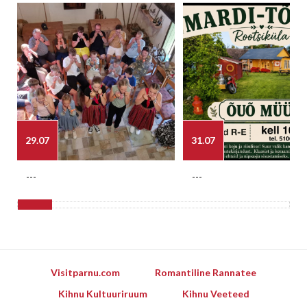
29.07
31.07
---
---
Visitparnu.com
Romantiline Rannatee
Kihnu Kultuuriruum
Kihnu Veeteed