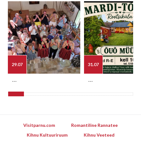
29.07
31.07
---
---
Visitparnu.com
Romantiline Rannatee
Kihnu Kultuuriruum
Kihnu Veeteed