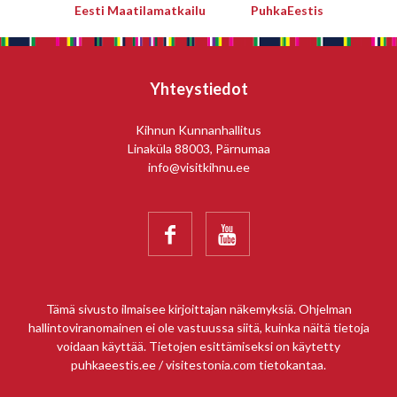
Eesti Maatilamatkailu
PuhkaEestis
Yhteystiedot
Kihnun Kunnanhallitus
Linaküla 88003, Pärnumaa
info@visitkihnu.ee


Tämä sivusto ilmaisee kirjoittajan näkemyksiä. Ohjelman
hallintoviranomainen ei ole vastuussa siitä, kuinka näitä tietoja
voidaan käyttää. Tietojen esittämiseksi on käytetty
puhkaeestis.ee / visitestonia.com tietokantaa.