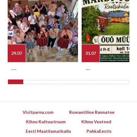
29.07
31.07
---
---
Visitparnu.com
Romantiline Rannatee
Kihnu Kultuuriruum
Kihnu Veeteed
Eesti Maatilamatkailu
PuhkaEestis