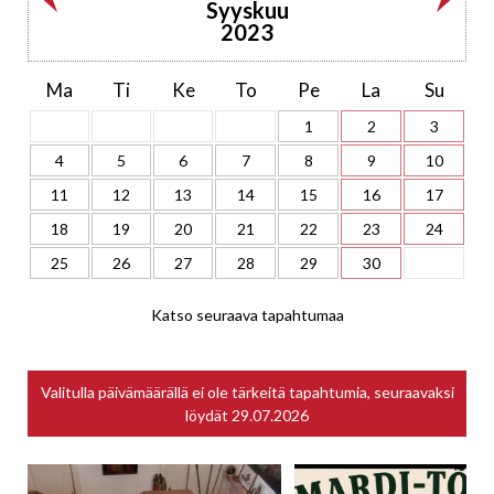
Syyskuu
2023
Ma
Ti
Ke
To
Pe
La
Su
1
2
3
4
5
6
7
8
9
10
11
12
13
14
15
16
17
18
19
20
21
22
23
24
25
26
27
28
29
30
Katso seuraava tapahtumaa
Valitulla päivämäärällä ei ole tärkeitä tapahtumia, seuraavaksi
löydät
29.07.2026