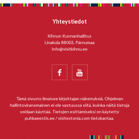
Yhteystiedot
Kihnun Kunnanhallitus
Linaküla 88003, Pärnumaa
info@visitkihnu.ee


Tämä sivusto ilmaisee kirjoittajan näkemyksiä. Ohjelman
hallintoviranomainen ei ole vastuussa siitä, kuinka näitä tietoja
voidaan käyttää. Tietojen esittämiseksi on käytetty
puhkaeestis.ee / visitestonia.com tietokantaa.