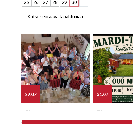
25
26
27
28
29
30
Katso seuraava tapahtumaa
29.07
31.07
---
---