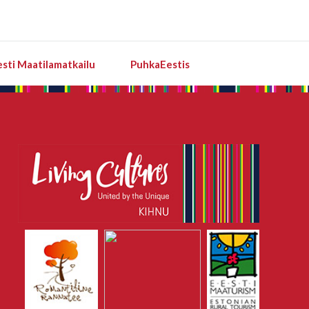
esti Maatilamatkailu
PuhkaEestis