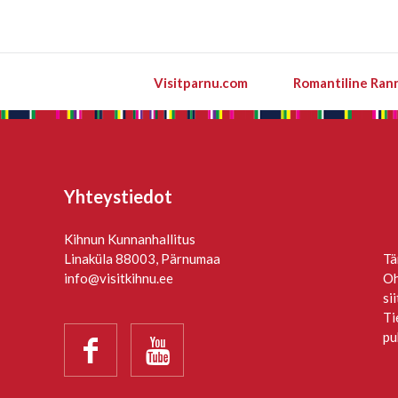
Visitparnu.com
Romantiline Ran
Yhteystiedot
Kihnun Kunnanhallitus
Linaküla 88003, Pärnumaa
Tä
info@visitkihnu.ee
Oh
si
Ti
pu

