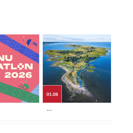
01.08
03.08
---
---