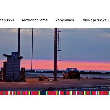
dä Kihnu
Aktiivinen loma
Yöpyminen
Ruoka ja ruokail