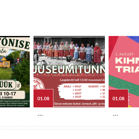
01.08
01.08
---
---