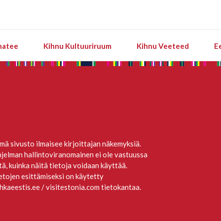
natee
Kihnu Kultuuriruum
Kihnu Veeteed
E
mä sivusto ilmaisee kirjoittajan näkemyksiä.
jelman hallintoviranomainen ei ole vastuussa
itä, kuinka näitä tietoja voidaan käyttää.
etojen esittämiseksi on käytetty
hkaeestis.ee / visitestonia.com tietokantaa.