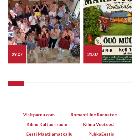
29.07
31.07
---
---
Visitparnu.com
Romantiline Rannatee
Kihnu Kultuuriruum
Kihnu Veeteed
Eesti Maatilamatkailu
PuhkaEestis