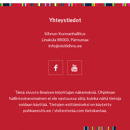
Yhteystiedot
Kihnun Kunnanhallitus
Linaküla 88003, Pärnumaa
info@visitkihnu.ee


Tämä sivusto ilmaisee kirjoittajan näkemyksiä. Ohjelman
hallintoviranomainen ei ole vastuussa siitä, kuinka näitä tietoja
voidaan käyttää. Tietojen esittämiseksi on käytetty
puhkaeestis.ee / visitestonia.com tietokantaa.