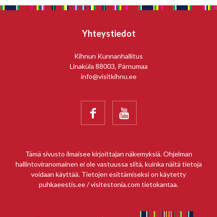
Yhteystiedot
Kihnun Kunnanhallitus
Linaküla 88003, Pärnumaa
info@visitkihnu.ee


Tämä sivusto ilmaisee kirjoittajan näkemyksiä. Ohjelman
hallintoviranomainen ei ole vastuussa siitä, kuinka näitä tietoja
voidaan käyttää. Tietojen esittämiseksi on käytetty
puhkaeestis.ee / visitestonia.com tietokantaa.