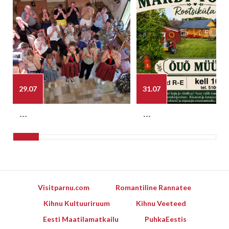
29.07
31.07
---
---
Visitparnu.com
Romantiline Rannatee
Kihnu Kultuuriruum
Kihnu Veeteed
Eesti Maatilamatkailu
PuhkaEestis