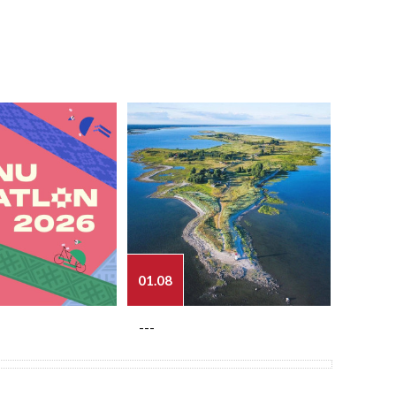
01.08
03.08
---
---