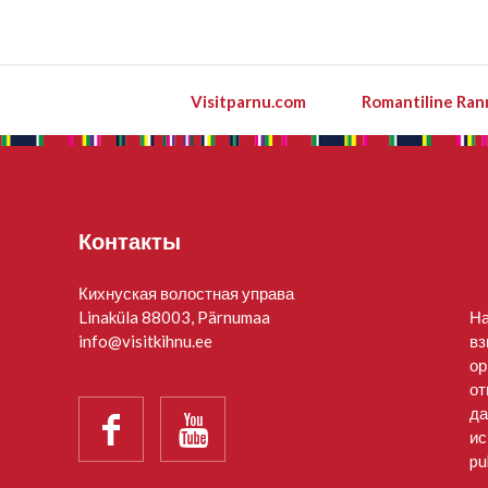
Visitparnu.com
Romantiline Ran
Контакты
Кихнуская волостная управа
Linaküla 88003, Pärnumaa
На
info@visitkihnu.ee
вз
ор
от
да


ис
pu