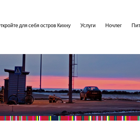
ткройте для себя остров Кихну
Услуги
Ночлег
Пит