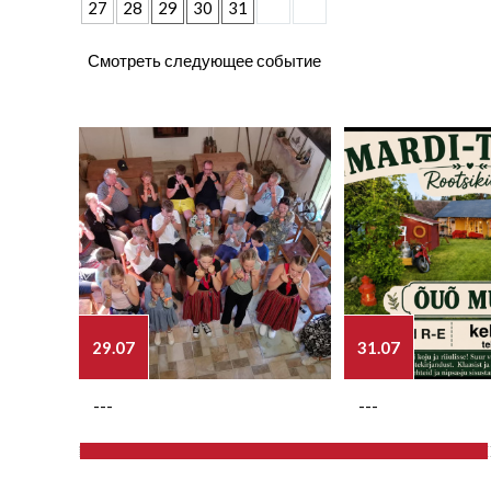
27
28
29
30
31
Смотреть следующее событие
29.07
31.07
---
---