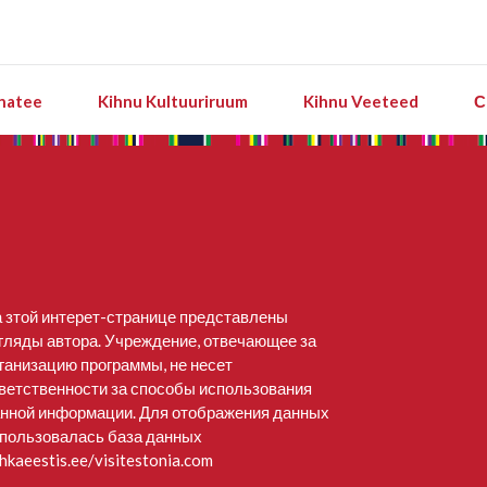
natee
Kihnu Kultuuriruum
Kihnu Veeteed
С
 зтой интерет-странице представлены
гляды автора. Учреждение, отвечающее за
ганизацию программы, не несет
ветственности за способы использования
нной информации. Для отображения данных
пользовалась база данных
hkaeestis.ee/visitestonia.com