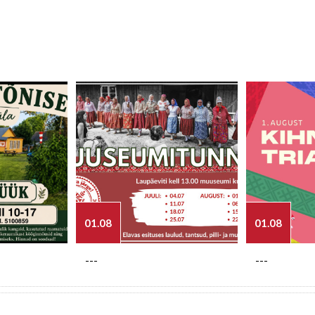
01.08
01.08
---
---